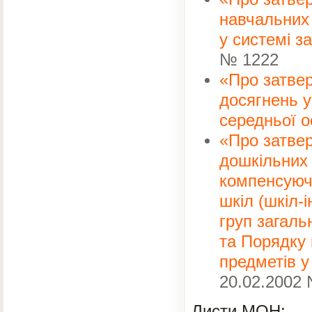
Сторожук
73.
навчальних 
Танаєва
74.
у системі з
Твердохліб
75.
Тимощук
76.
№ 1222
Трачук
77.
«Про затве
Усатенко
78.
досягнень у
Франчук
79.
80.
Фрізен
середньої о
Фроленков
81.
«Про затве
Цвєлова
82.
дошкільних 
Цісар
83.
Чумак
компенсуючо
84.
Чуча
85.
шкіл (шкіл-
Шумович
86.
груп загаль
Щерба
87.
Ящиков
та Порядку 
88.
предметів у
20.02.2002
Листи МОН: