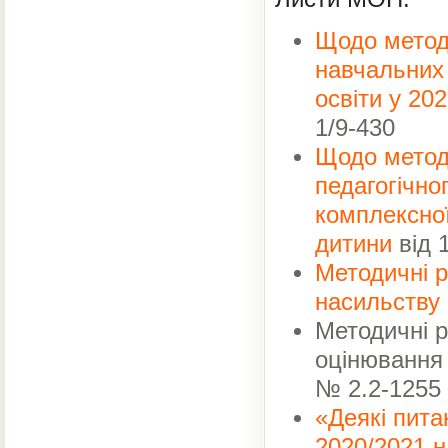
Щодо метод
навчальних 
освіти у 20
1/9-430
Щодо методи
педагогічно
комплексної
дитини
від 
Методичні р
насильству
Методичні 
оцінювання 
№ 2.2-1255
«Деякі пита
2020/2021 н