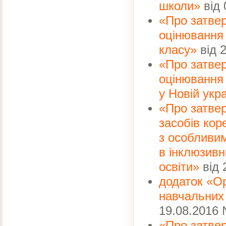
школи»
від 
Мельник
53.
«Про затве
Москаленко
54.
Нища
оцінювання 
55.
Осіпова
56.
класу»
від 
Паляниця
57.
«Про затве
Пильник
58.
Піменов
оцінювання 
59.
Пішта
60.
у Новій укр
Плахтій
61.
«Про затвер
Польський
62.
засобів кор
Попрєдкін
63.
Приходько
64.
з особливим
Райковська
65.
в інклюзивн
Регула
66.
освіти»
від 
Рєзнік
67.
Розгон
68.
додаток «Ор
Синиця
69.
навчальних 
Сморода
70.
19.08.2016
Соколенко
71.
Старунь
72.
«Про затве