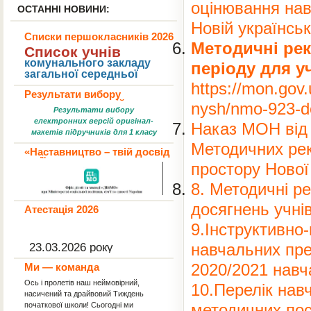
оцінювання нав
ОСТАННІ НОВИНИ:
Новій українськ
Списки першокласників 2026
Методичні рек
Список учнів
комунального закладу
періоду для у
загальної середньої
освіти «Ліцей №15 імені
https://mon.gov
Результати вибору
Олександра Співачука
електронних версій
nysh/nmo-923-d
Хмельницької міської
Результати вибору
оригінал-макетів
ради»,
зарахованих до 1
підручників
електронних версій оригінал-
Наказ МОН від 
класу на 202
6
-202
7
макетів підручників для 1 класу
навчальний рік
Документ.pdf
Методичних рек
«Наставництво – твій досвід
Антонюк
1.
Результати вибору
у дії»
простору Нової
електронних версій оригінал-
Атаманюк
2.
макетів підручників для 2 класу
Бабінський
3.
8. Методичні р
Документ.pdf
Бальбуза
4.
Результати вибору
досягнень учнів
Атестація 2026
електронних версій оригінал-
Баць
5.
макетів підручників для 3 класу
НАКАЗ
9.Інструктивно
Боролюк
6.
Документ.pdf
Результати вибору
Бурденюк
23.03.2026 року
7.
м.Хмельницький
навчальних пре
електронних версій оригінал-
Варнацька
8.
Ми — команда
макетів підручників для 4 класу
2020/2021 навч
Про підсумки атестації педагогічних
Войтович
9.
Документ.pdf
працівників у 2025/2026 навчальному
Ось і пролетів наш неймовірний,
10.Перелік нав
Результати вибору
Врублевська
10.
році
насичений та драйвовий Тиждень
електронних версій оригінал-
Бухгалтерії з 23.03.2026 року здійснити
Гетманюк
початкової школи! Сьогодні ми
11.
методичних пос
макетів підручників для 9 класу