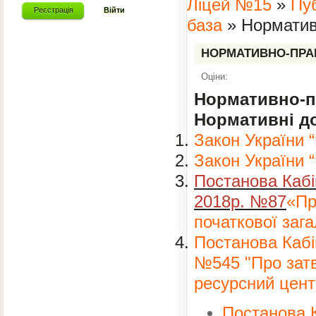
Ліцей №15
»
Пу
Реєстрація
Війти
база
» Норматив
НОРМАТИВНО-ПРА
Адміністрація ліцею
Про нас
Оціни:
Безпечна школа
Нормативно-п
Публічна інформація
Нормативні до
Початкова школа
Закон України “
Гімназія (5-9 класи)
Закон України 
Ліцей (10-12 класи)
Постанова Кабін
Форми здобуття освіти
2018р. №87
«Пр
Професійні спільноти
початкової зага
Педагогічна скарбничка
Постанова Кабін
Тижні наук
№545 "Про зат
Виховна робота
ресурсний цент
Інклюзивна освіта
Соціально-психологічна служба
Постанова К