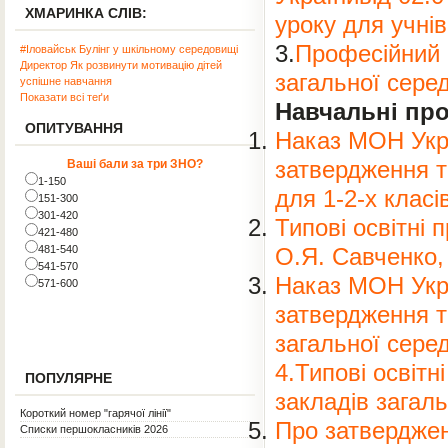
ХМАРИНКА СЛІВ:
уроку для учні
3.
Професійний 
#Іловайськ
Булінг у шкільному середовищі
Директор
Як розвинути мотивацію дітей
загальної серед
успішне навчання
Показати всі теґи
Навчальні про
ОПИТУВАННЯ
Наказ МОН Укр
Ваші бали за три ЗНО?
затвердження т
1-150
для 1-2-х класі
151-300
301-420
Типові освітні 
421-480
481-540
О.Я. Савченко,
541-570
Наказ МОН Укра
571-600
затвердження т
загальної серед
4.Типові освітн
ПОПУЛЯРНЕ
закладів загаль
Короткий номер "гарячої лінії"
Пpo затвердже
Списки першокласників 2026