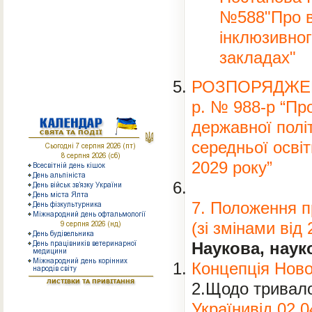
Наша медіатека
№588"Про вн
Інформація для батьків
інклюзивног
Інформація для учнів
закладах"
РОЗПОРЯДЖЕННЯ
КАЛЕНДАР
р. № 988-р “Про
державної полі
середньої освіт
2029 року”
7. Положення п
(зі змінами від 
Наукова, нау
Концепція Ново
2.Щодо тривалос
Українивід 02.