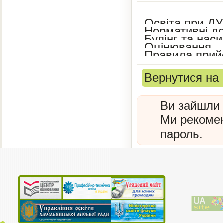
Освіта при ДУ
Нормативні до
Булінг та нас
Оцінювання
Правила прийо
Вернутися на 
Ви зайшли 
Ми рекоме
пароль.