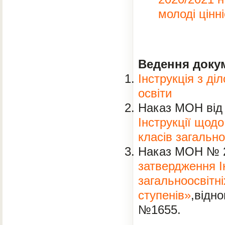
молоді цінн
Ведення докум
Інструкція з ді
освіти
Наказ МОН від
Інструкції щод
класів загально
Наказ МОН № 2
затвердження Ін
загальноосвітні
ступенів»
,відн
№1655.