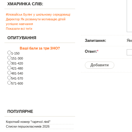
ХМАРИНКА СЛІВ:
#Іловайськ
Булінг у шкільному середовищі
Директор
Як розвинути мотивацію дітей
успішне навчання
Показати всі теґи
ОПИТУВАННЯ
Запитання:
Як
Ваші бали за три ЗНО?
Ответ:
*
1-150
151-300
301-420
Добавити
421-480
481-540
541-570
571-600
ПОПУЛЯРНЕ
Короткий номер "гарячої лінії"
Списки першокласників 2026