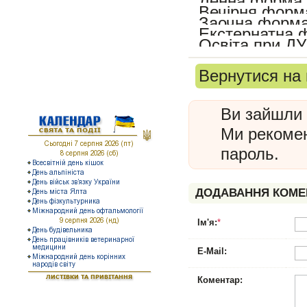
Денна форма
Вечірня форм
Наша медіатека
Заочна форм
Екстернатна ф
Інформація для батьків
Освіта при ДУ
Інформація для учнів
Вернутися на 
КАЛЕНДАР
Ви зайшли 
Ми рекоме
пароль.
ДОДАВАННЯ КОМЕ
Ім'я:
*
E-Mail:
Коментар: