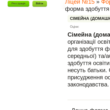
Ліцей №15
»
Фор
Реєстрація
Війти
форма здобуття 
СІМЕЙНА (ДОМАШН
Адміністрація ліцею
Про нас
Оціни:
Безпечна школа
Сімейна (дома
Публічна інформація
організації осв
Початкова школа
для здобуття ф
Гімназія (5-9 класи)
середньої) та/
Ліцей (10-12 класи)
здобуття освіти
Форми здобуття освіти
несуть батьки.
Професійні спільноти
присудження ос
Педагогічна скарбничка
законодавства.
Тижні наук
Виховна робота
Інклюзивна освіта
Соціально-психологічна служба