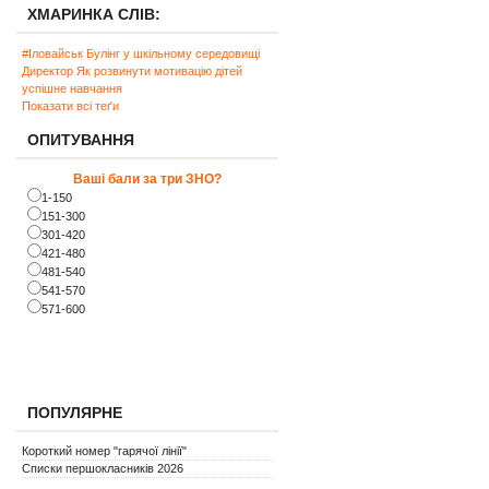
ХМАРИНКА СЛІВ:
#Іловайськ
Булінг у шкільному середовищі
Директор
Як розвинути мотивацію дітей
успішне навчання
Показати всі теґи
ОПИТУВАННЯ
Ваші бали за три ЗНО?
1-150
151-300
301-420
421-480
481-540
541-570
571-600
ПОПУЛЯРНЕ
Короткий номер "гарячої лінії"
Списки першокласників 2026