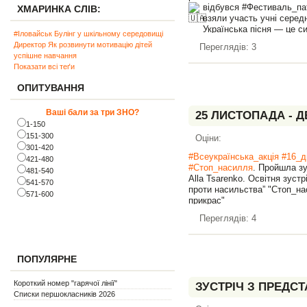
глибоко змістовна е
відбувся #Фестиваль_пат
ХМАРИНКА СЛІВ:
відображала світогляд і д
взяли участь учні середн
Особливу увагу було
Українська пісня — це си
народного мистецтва
#Іловайськ
Булінг у шкільному середовищі
та незламності. Вона на
глиняному посуду, деко
Директор
Як розвинути мотивацію дітей
Переглядів: 3
а для дітей стає важли
змогли побачити відтвор
успішне навчання
національної свідомості.
житлової кімнати, розг
Показати всі теґи
Наші учні підготували чудо
також почути автентичні
патріотичних пісень і отрим
ОПИТУВАННЯ
пов’язані з родинними тр
Атмосфера була щирою, те
Захід став чудовою 
до України.
школярів відчути духо
Ваші бали за три ЗНО?
25 ЛИСТОПАДА - Д
Дякуємо Збройним Силам Ук
зацікавитися історією с
1-150
співати, навчатися та розви
важливість збереження к
151-300
Оціни:
Разом — до Пере
Дякуємо студентам за і
301-420
#ПатріотичнеВих
підхід, а учням – за 
#Всеукраїнська_акція
#16_д
421-480
#патріотичне_вих
атмосферу.
#Стоп_насилля
. Пройшла зу
481-540
#Ліцей
#Дякуємо
Alla Tsarenko. Освітня зустр
541-570
проти насильства” "Стоп_на
571-600
прикрас"
Учні 11-Б класу зазначили, 
Переглядів: 4
та актуальною. Вони поглиби
форми насильства, шляхи ї
можливість отримання допо
підкреслили важливість відк
ПОПУЛЯРНЕ
зазначили, що отримана ін
упевненіше реагувати на різ
Короткий номер "гарячої лінії"
ЗУСТРІЧ З ПРЕДС
краще розуміти себе та 
Списки першокласників 2026