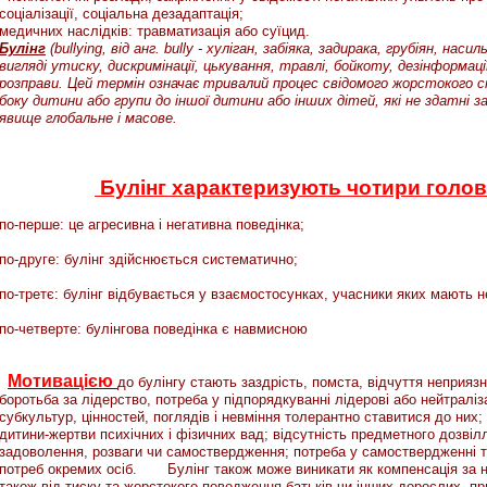
соціалізації, соціальна дезадаптація;
медичних наслідків: травматизація або суїцид.
Булінг
(bullying, від анг. bully - хуліган, забіяка, задирака, грубіян, на
вигляді утиску, дискримінації, цькування, травлі, бойкоту, дезінформац
розправи. Цей термін означає тривалий процес свідомого жорстокого с
боку дитини або групи до іншої дитини або інших дітей, які не здатні за
явище глобальне і масове.
Булінг характеризують чотири голов
по-перше: це агресивна і негативна поведінка;
по-друге: булінг здійснюється систематично;
по-третє: булінг відбувається у взаємостосунках, учасники яких мають 
по-четверте: булінгова поведінка є навмисною
Мотивацією
до булінгу стають заздрість, помста, відчуття неприязн
боротьба за лідерство, потреба у підпорядкуванні лідерові або нейтраліза
субкультур, цінностей, поглядів і невміння толерантно ставитися до них; а
дитини-жертви психічних і фізичних вад; відсутність предметного дозві
задоволення, розваги чи самоствердження; потреба у самоствердженні т
потреб окремих осіб. Булінг також може виникати як компенсація за нев
також від тиску та жорстокого поводження батьків чи інших дорослих, пр