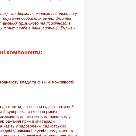
сильник) - це форма психічного насильства у
ії, псування особистих речей, фізичної
тавлення (фізичного та психічного) з
хистити себе в даній ситуації. Булінг -
ні компоненти:
неоднакову владу та фізичні можливості;
і до жертви, прагнення підкорювати собі,
ції суперника; зіткнення різних
гресивність і віктимність; наявність у
лля; бажання принизити заради
а навіть у задоволенні садистських
дачі у навчанні, суспільному житті, а
и недостатній увазі з боку дорослих тощо;