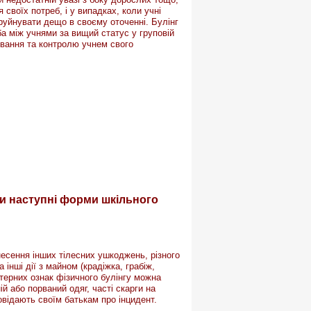
 своїх потреб, і у випадках, коли учні
уйнувати дещо в своєму оточенні. Булінг
ба між учнями за вищий статус у груповій
ювання та контролю учнем свого
и наступні форми шкільного
несення інших тілесних ушкоджень, різного
інші дії з майном (крадіжка, грабіж,
ктерних ознак фізичного булінгу можна
ій або порваний одяг, часті скарги на
повідають своїм батькам про інцидент.