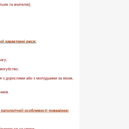
ьків та вчителів);
ої характерні риси:
агу;
амогубство;
ся з дорослими або з молодшими за віком,
иків.
 патологічні) особливості поведінки:
пізнюються на уроки;