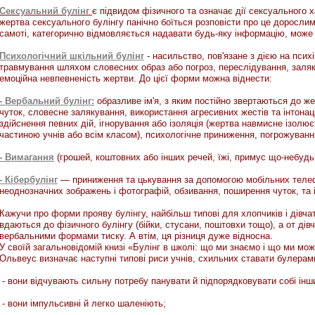
Сексуальний булінг
є підвидом фізичного та означає дії сексуального 
жертва сексуального булінгу панічно боїться розповісти про це дорослим
самоті, категорично відмовляється надавати будь-яку інформацію, може 
Психологічний шкільний булінг
- насильство, пов'язане з дією на псих
травмування шляхом словесних образ або погроз, переслідування, заля
емоційна невпевненість жертви. До цієї форми можна віднести:
- Вербальний булінг:
образливе ім'я, з яким постійно звертаються до ж
чуток, словесне залякування, використання агресивних жестів та інтона
здійснення певних дій, ігнорування або ізоляція (жертва навмисне ізолює
частиною учнів або всім класом), психологічне приниження, погрожуванн
- Вимагання
(грошей, коштовних або інших речей, їжі, примус що-небудь
- Кібербулінг
— приниження та цькування за допомогою мобільних телефо
неоднозначних зображень і фотографій, обзивання, поширення чуток, та і
Кажучи про форми прояву булінгу, найбільш типові для хлопчиків і дівча
вдаються до фізичного булінгу (бійки, стусани, поштовхи тощо), а от ді
НАКАЗ
вербальними формами тиску. А втім, ця різниця дуже відносна.
У своїй загальновідомій книзі «Булінг в школі: що ми знаємо і що ми мо
м.Хмельницький
№ 33 к/тр
Ольвеус визначає наступні типові риси учнів, схильних ставати булерами
- вони відчувають сильну потребу панувати й підпорядковувати собі інши
- вони імпульсивні й легко шаленіють;