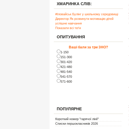
ХМАРИНКА СЛІВ:
#Іловайськ
Булінг у шкільному середовищі
Директор
Як розвинути мотивацію дітей
успішне навчання
Показати всі теґи
ОПИТУВАННЯ
Ваші бали за три ЗНО?
1-150
151-300
301-420
421-480
481-540
541-570
571-600
ПОПУЛЯРНЕ
Короткий номер "гарячої лінії"
Списки першокласників 2026