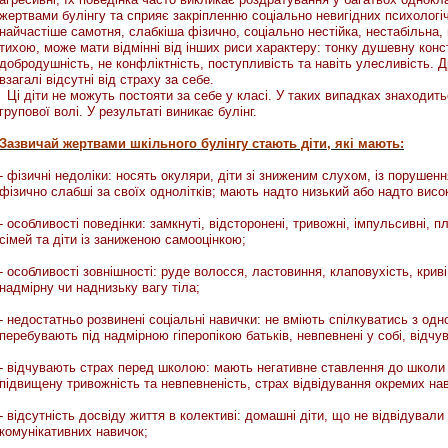
жертвами булінгу та сприяє закріпленню соціально невигідних психологі
найчастіше самотня, слабкіша фізично, соціально нестійка, нестабільна,
тихою, може мати відмінні від інших риси характеру: тонку душевну конст
добродушність, не конфліктність, поступливість та навіть улесливість. Др
взагалі відсутні від страху за себе.
Ці діти не можуть постояти за себе у класі. У таких випадках знаходить
групової волі. У результаті виникає булінг.
Зазвичай жертвами шкільного булінгу стають діти, які мають:
- фізичні недоліки: носять окуляри, діти зі зниженим слухом, із порушенн
фізично слабші за своїх однолітків; мають надто низький або надто висок
- особливості поведінки: замкнуті, відсторонені, тривожні, імпульсивні, 
сімей та діти із заниженою самооцінкою;
- особливості зовнішності: руде волосся, ластовиння, клаповухість, крив
надмірну чи наднизьку вагу тіла;
- недостатньо розвинені соціальні навички: не вміють спілкуватись з одн
перебувають під надмірною гіперопікою батьків, невпевнені у собі, відчу
- відчувають страх перед школою: мають негативне ставлення до школи в
підвищену тривожність та невпевненість, страх відвідування окремих на
- відсутність досвіду життя в колективі: домашні діти, що не відвідувал
комунікативних навичок;