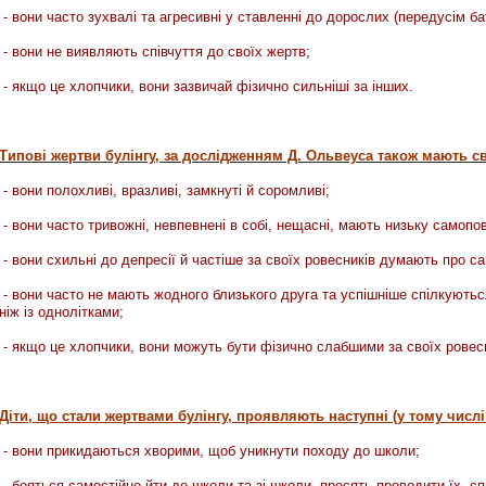
- вони часто зухвалі та агресивні у ставленні до дорослих (передусім бат
- вони не виявляють співчуття до своїх жертв;
- якщо це хлопчики, вони зазвичай фізично сильніші за інших.
ої мови;
 мови;
уговуючої праці;
Типові жертви булінгу, за дослідженням Д. Ольвеуса також мають св
- вони полохливі, вразливі, замкнуті й соромливі;
- вони часто тривожні, невпевнені в собі, нещасні, мають низьку самопов
иховання;
кої мови та літератури.
- вони схильні до депресії й частіше за своїх ровесників думають про с
атегорії»
- вони часто не мають жодного близького друга та успішніше спілкують
ових класів;
ніж із однолітками;
кої мови та літератури;
- якщо це хлопчики, вони можуть бути фізично слабшими за своїх ровесн
я;
екар»
Діти, що стали жертвами булінгу, проявляють наступні (у тому числі
- вони прикидаються хворими, щоб уникнути походу до школи;
теля;
- бояться самостійно йти до школи та зі школи, просять проводити їх, с