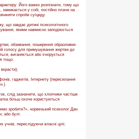
характеру. Його важко розпізнати, тому що
, замикається у собі, постійно плаче на
вчиняти спроби суїциду.
іку, що завдає дитині психологічного
кування, якими навмисно заподіюється
ертви, обзивання, поширення образливих
цій голосу для примушування жертви до
ться, виганяється або ігнорується
я тощо.
 вкрасти);
нів, гаджетів, Інтернету (пересилання
н.).
ток, слід зазначити, що хлопчики частіше
вчатка більш охоче користуються
жемо зробити?», норвезький психолог Дан
, або булі:
х учнів, переслідуючи власні цілі;