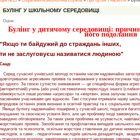
іцей №15
»
Соціально-психологічна служба
»
Про булінг і насилля
» Булі
БУЛІНГ У ШКІЛЬНОМУ СЕРЕДОВИЩІ
Оціни:
Булінг у дитячому середовищі: причин
його подолання
"Якщо ти байдужий до страждань інших,
ти не заслуговуєш називатися людиною"
Сааді
Серед сучасної учнівської молоді останнім часом надзвичайно загостр
довготривалих агресивних проявів та зневажання у взаємостосунках підл
до одного. За своєю сутністю зневажання — це специфічна форма агреси
(авторитетний) учень (або учні) систематично переслідує іншого (слабко
обмежується лише ролями «агресора» та «жертви», вона залучає інших о
пасивними учасниками цих відносин. Такі стосунки отримали назву шкіль
впродовж останніх років визнано в освітній практиці та є соціальною пр
Явище булінгу надзвичайно поширене у сучасній школі, педагоги багато 
знущанню та своєчасно усівати його, але цю проблему іноді замовчують,
заведено обговорювати. За таких умов проблема не усувається, навпаки,
жорстокіших проявів. Запобігання та профілактика випадків шкільного 
педагогів та психологів, оскільки жорстоке ставлення до дитини неминуч
наслідків, а саме: - педагогічних наслідків
шкільна дезадаптація, академі
-
психологічні розлади, закріплення у свідомості негативних уявлень пр