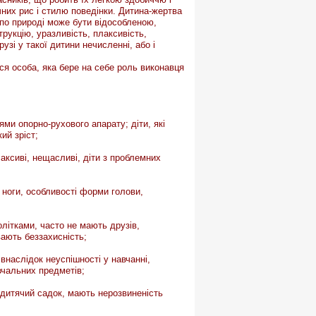
чних рис і стилю поведінки. Дитина-жертва
 по природі може бути відособленою,
рукцію, уразливість, плаксивість,
узі у такої дитини нечисленні, або і
ся особа, яка бере на себе роль виконавця
ями опорно-рухового апарату; діти, які
ий зріст;
плаксиві, нещасливі, діти з проблемних
і ноги, особливості форми голови,
олітками, часто не мають друзів,
вають беззахисність;
наслідок неуспішності у навчанні,
вчальних предметів;
и дитячий садок, мають нерозвиненість