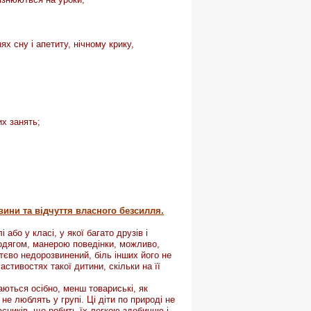
х сну і апетиту, нічному крику,
их занять;
вини та відчуття власного безсилля.
бо у класі, у якої багато друзів і
 одягом, манерою поведінки, можливо,
тєво недорозвинений, біль інших його не
стивостях такої дитини, скільки на її
аються осібно, менш товариські, як
не люблять у групі. Ці діти по природі не
асників, що робить їх легкою здобиччю і