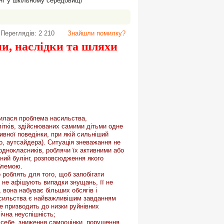
нг у шкільному середовищі
Переглядів: 2 210
Знайшли помилку?
и, наслідки та шляхи
илася проблема насильства,
ітків, здійснюваних самими дітьми одне
вної поведінки, при якій сильніший
го, аутсайдера). Ситуація зневажання не
днокласників, роблячи їх активними або
ний булінг, розповсюдження якого
облемою.
роблять для того, щоб запобігати
 не афішують випадки знущань, її не
 вона набуває більших обсягів і
насильства є найважливішим завданням
е призводить до низки руйнівних
чна неуспішність;
о себе, зниження самооцінки, порушення