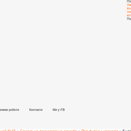
По
Хм
во
ти
віт
По
ежим роботи
Контакти
Ми у FB