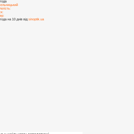
года
ельницький
логість:
ск:
ер:
года на 10 днів від
sinoptik.ua