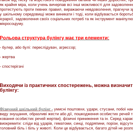
як крайня міра, коли учень вичерпав всі інші можливості для задоволення
протестують проти певних правил, виражаючи невдоволення, прагнучи зр
у шкільному середовищі може виникати і тоді, коли відбувається бороть
ієрархії, задоволення своїх соціальних потреб та як інструмент маніпул
мікросоціуму.
Рольова структура булінгу має три елементи:
- булер, або булі: переслідувач, агрессор;
- жертва
- спостерігачі
Виходячи із практичних спостережень, можна визначит
булінгу:
Фізичний шкільний булінг -
умисні поштовхи, удари, стусани, побої на
виду знущання, образливі жести або дії, пошкодження особистих речей та 
ховання особистих речей жертви), фізичні приниження та ін. Серед хара
виокремити: сліди від ударів, гематоми, синці, подряпини, порізи, відсутн
головний біль і біль у животі. Коли це відбувається, багато дітей не роз