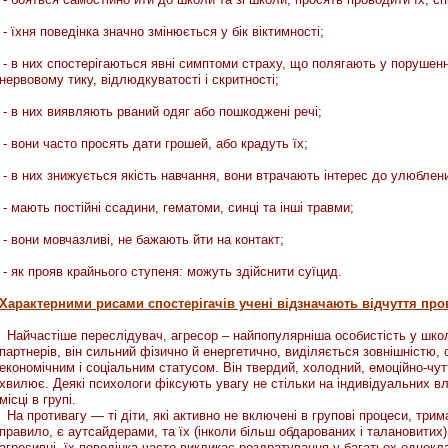
«спеціаліст першої категорії»
- їхня поведінка значно змінюється у бік віктимності;
- в них спостерігаються явні симптоми страху, що полягають у порушення
ї «спеціаліст вищої категорії» та педагогічному званню «старший учитель»:
нервовому тику, відлюдкуватості і скритності;
- в них виявляють рваний одяг або пошкоджені речі;
 «спеціаліст вищої категорії» та педагогічному званню «учитель-методист»:
- вони часто просять дати грошей, або крадуть їх;
х класів;
 класів;
- в них знижується якість навчання, вони втрачають інтерес до улюблен
огії;
- мають постійні ссадини, гематоми, синці та інші травми;
ької мови та літератури.
- вони мовчазливі, не бажають йти на контакт;
- як прояв крайнього ступеня: можуть здійснити суїцид.
Характерними рисами спостерігачів учені відзначають відчуття про
Найчастіше переслідувач, агресор – найпопулярніша особистість у школі а
партнерів, він сильний фізично й енергетично, виділяється зовнішністю,
економічним і соціальним статусом. Він твердий, холодний, емоційно-чут
хвилює. Деякі психологи фіксують увагу не стільки на індивідуальних вла
місці в групі.
На противагу — ті діти, які активно не включені в групові процеси, трим
правило, є аутсайдерами, та їх (інколи більш обдарованих і талановитих) 
агресивні, їх поведінка часто викликає роздратування у багатьох однокл