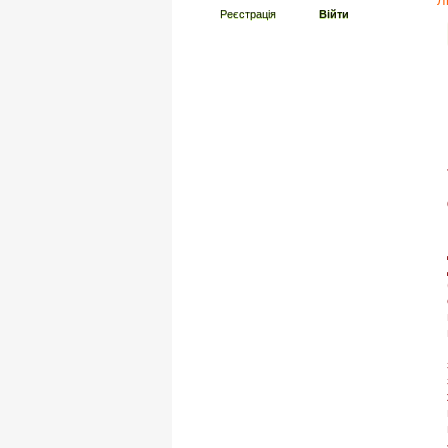
Л
Реєстрація
Війти
Адміністрація ліцею
Про нас
Безпечна школа
Публічна інформація
Початкова школа
Гімназія (5-9 класи)
Ліцей (10-12 класи)
Форми здобуття освіти
Професійні спільноти
Педагогічна скарбничка
Тижні наук
Виховна робота
Інклюзивна освіта
Соціально-психологічна служба